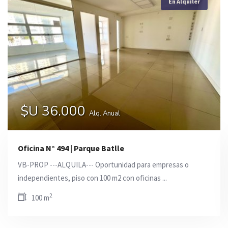
En Alquiler
En Alquiler
$U 36.000
$U 36.000
Alq. Anual
Alq. Anual
Oficina N° 494 | Parque Batlle
VB-PROP ---ALQUILA--- Oportunidad para empresas o
independientes, piso con 100 m2 con oficinas ...
2
100 m