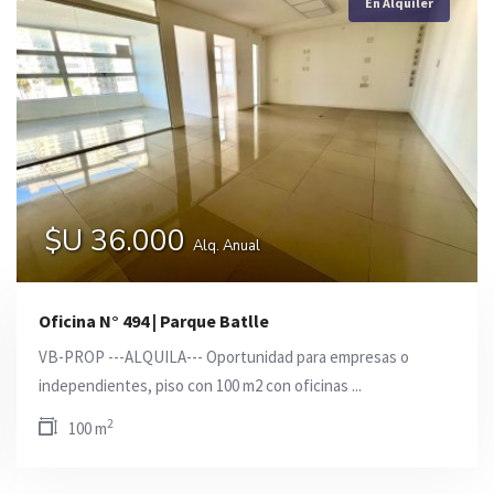
En Alquiler
En Alquiler
$U 36.000
$U 36.000
Alq. Anual
Alq. Anual
Oficina N° 494 | Parque Batlle
VB-PROP ---ALQUILA--- Oportunidad para empresas o
independientes, piso con 100 m2 con oficinas ...
2
100 m