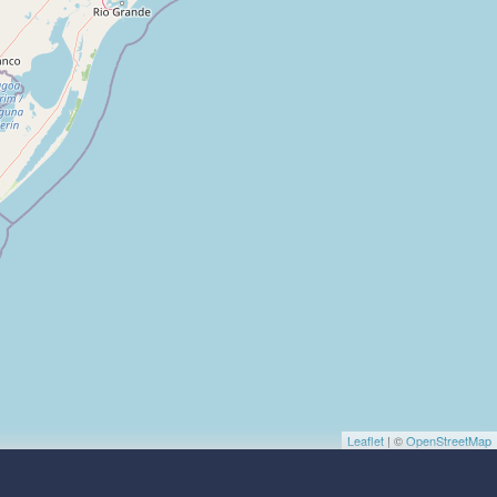
Leaflet
| ©
OpenStreetMap