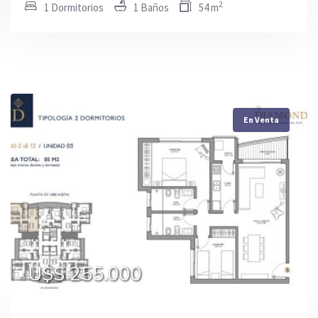
2
1 Dormitorios
1 Baños
54 m
En Venta
En Venta
En Venta
U$S 159.000
U$S 245.000
U$S 255.000