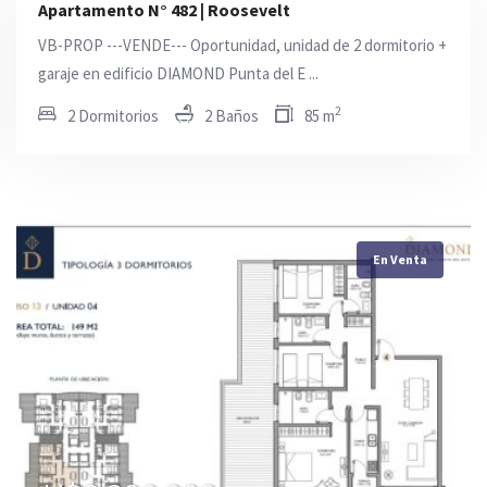
Apartamento N° 482 | Roosevelt
VB-PROP ---VENDE--- Oportunidad, unidad de 2 dormitorio +
garaje en edificio DIAMOND Punta del E ...
2
2 Dormitorios
2 Baños
85 m
En Venta
En Venta
En Venta