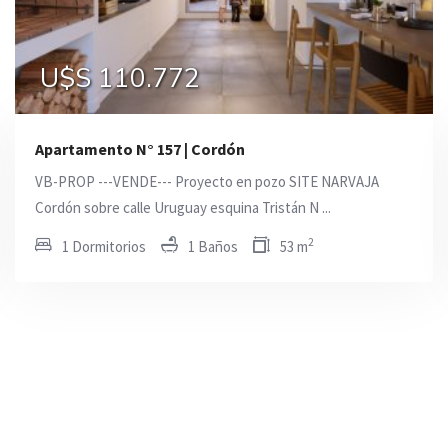
U$S 283.000
U$S 110.772
U$S 98.700
Apartamento N° 157 | Cordón
VB-PROP ---VENDE--- Proyecto en pozo SITE NARVAJA
Cordón sobre calle Uruguay esquina Tristán N ...
2
1 Dormitorios
1 Baños
53 m
En Venta