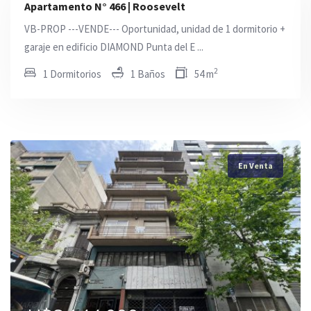
Apartamento N° 466 | Roosevelt
VB-PROP ---VENDE--- Oportunidad, unidad de 1 dormitorio +
garaje en edificio DIAMOND Punta del E ...
2
1 Dormitorios
1 Baños
54 m
En Venta
En Venta
En Venta