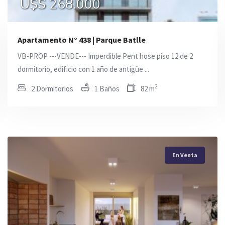
U$S 144.000
U$S 268.000
U$S 290.000
Apartamento N° 438 | Parque Batlle
VB-PROP ---VENDE--- Imperdible Pent hose piso 12 de 2
dormitorio, edificio con 1 año de antigüe ...
2
2 Dormitorios
1 Baños
82 m
En Venta
En Venta
En Venta