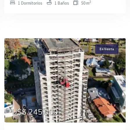
2
1 Dormitorios
1 Baños
50 m
En Venta
En Venta
En Venta
U$S 159.000
U$S 245.000
U$S 255.000