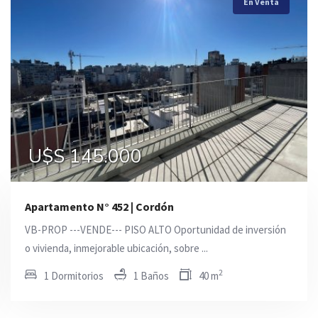
En Venta
En Venta
En Venta
U$S 110.000
U$S 145.000
U$S 145.000
Apartamento N° 452 | Cordón
VB-PROP ---VENDE--- PISO ALTO Oportunidad de inversión
o vivienda, inmejorable ubicación, sobre ...
2
1 Dormitorios
1 Baños
40 m