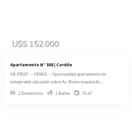
U$S 152.000
Apartamento N° 388 | Cordón
VB-PROP --- VENDE--- Oportunidad apartamento en
inmejorable ubicación sobre Av. Rivera esquina Ac ...
2
2 Dormitorios
1 Baños
55 m