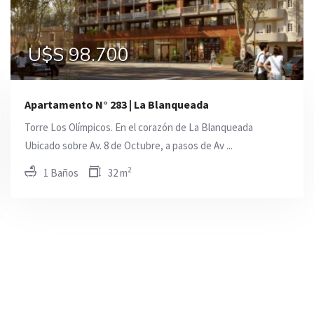
U$S 283.000
U$S 110.772
U$S 98.700
Apartamento N° 283 | La Blanqueada
Torre Los Olímpicos. En el corazón de La Blanqueada
Ubicado sobre Av. 8 de Octubre, a pasos de Av ...
2
1 Baños
32 m
En Venta