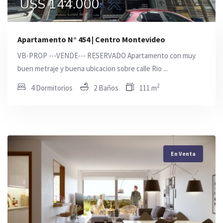
U$S 144.000
U$S 268.000
U$S 290.000
Apartamento N° 454 | Centro Montevideo
VB-PROP ---VENDE--- RESERVADO Apartamento con muy
buen metraje y buena ubicacion sobre calle Rio ...
2
4 Dormitorios
2 Baños
111 m
En Venta
En Venta
En Venta