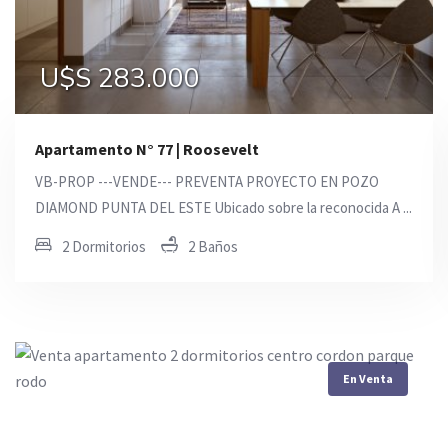
U$S 283.000
U$S 110.772
U$S 98.700
Apartamento N° 77 | Roosevelt
VB-PROP ---VENDE--- PREVENTA PROYECTO EN POZO
DIAMOND PUNTA DEL ESTE Ubicado sobre la reconocida A ...
2 Dormitorios
2 Baños
En Venta