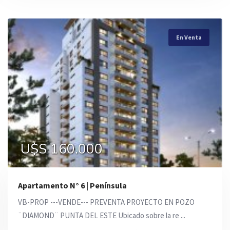
En Venta
En Venta
En Venta
U$S 250.000
U$S 148.000
U$S 160.000
Apartamento N° 6 | Península
VB-PROP ---VENDE--- PREVENTA PROYECTO EN POZO
¨DIAMOND¨ PUNTA DEL ESTE Ubicado sobre la re ...