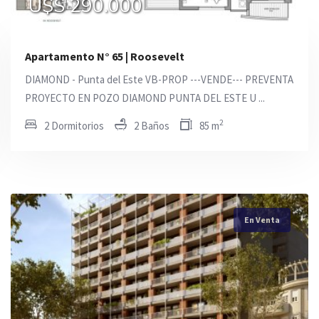
U$S 144.000
U$S 268.000
U$S 290.000
Apartamento N° 65 | Roosevelt
DIAMOND - Punta del Este VB-PROP ---VENDE--- PREVENTA
PROYECTO EN POZO DIAMOND PUNTA DEL ESTE U ...
2
2 Dormitorios
2 Baños
85 m
En Venta
En Venta
En Venta