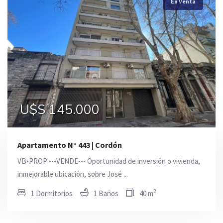
En Venta
En Venta
En Venta
U$S 110.000
U$S 145.000
U$S 145.000
Apartamento N° 443 | Cordón
VB-PROP ---VENDE--- Oportunidad de inversión o vivienda,
inmejorable ubicación, sobre José ...
2
1 Dormitorios
1 Baños
40 m