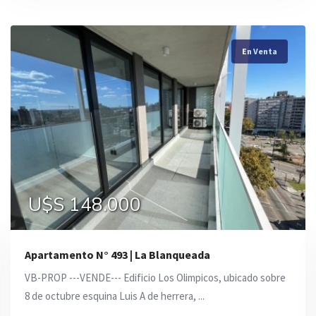
En Venta
En Venta
En Venta
U$S 250.000
U$S 148.000
U$S 160.000
Apartamento N° 493 | La Blanqueada
VB-PROP ---VENDE--- Edificio Los Olimpicos, ubicado sobre
8 de octubre esquina Luis A de herrera, ...