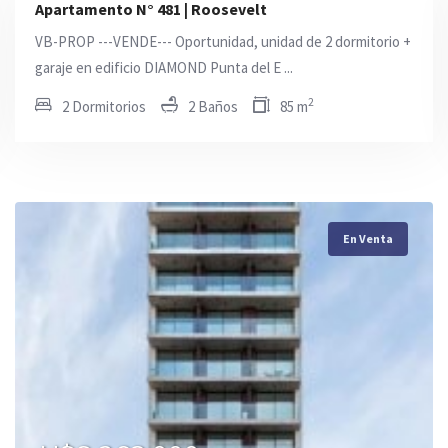
Apartamento N° 481 | Roosevelt
VB-PROP ---VENDE--- Oportunidad, unidad de 2 dormitorio +
garaje en edificio DIAMOND Punta del E ...
2
2 Dormitorios
2 Baños
85 m
En Venta
En Venta
En Venta