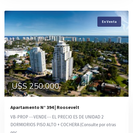
En Venta
En Venta
En Venta
U$S 250.000
U$S 148.000
U$S 160.000
Apartamento N° 394 | Roosevelt
VB-PROP ---VENDE--- EL PRECIO ES DE UNIDAD 2
DORMIORIOS PISO ALTO + COCHERA (Consulte por otras
opc ...