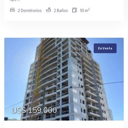
2
2 Dormitorios
2 Baños
93 m
En Venta
En Venta
En Venta
U$S 159.000
U$S 245.000
U$S 255.000