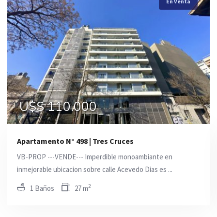
En Venta
En Venta
En Venta
U$S 110.000
U$S 145.000
U$S 145.000
Apartamento N° 498 | Tres Cruces
VB-PROP ---VENDE--- Imperdible monoambiante en
inmejorable ubicacion sobre calle Acevedo Dias es ...
2
1 Baños
27 m